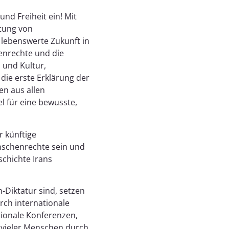
nd Freiheit ein! Mit
tung von
 lebenswerte Zukunft in
henrechte und die
 und Kultur,
 die erste Erklärung der
n aus allen
el für eine bewusste,
r künftige
enschenrechte sein und
schichte Irans
-Diktatur sind, setzen
rch internationale
ationale Konferenzen,
 vieler Menschen durch