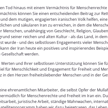
hren Tod hinaus mit einem Vermächtnis für Menschenrechte u
mächtnis können Sie einen entscheidenden Beitrag zur Ret
und dem mutigen, engagierten iranischen Volk helfen, eine
ttlichen und säkularen Iran zu erreichen, in dem die Mensc
er Menschen, unabhängig von Geschlecht, Religion, Glauben
grund seiner reichen und alten Kultur - als das Land, in dem
t wurde - und des selbstlosen Engagements vieler Mensche
kann der Iran heute ein positives und inspirierendes Beispi
e Gesellschaft werden.
 Werten und Ihrer selbstlosen Unterstützung können Sie fü
iel für Menschlichkeit und Engagement für Freiheit und M
tz in den Herzen freiheitsliebender Menschen und in der Ge
ine ehrenamtlichen Mitarbeiter, die selbst Opfer der Mullah
unermüdlich für Menschenrechte und Freiheit im Iran ein. Du
keitsarbeit, juristische Arbeit, ständige Mahnwachen, intern
Satellitenprogramm haben wir dazu beigetragen, das Leben