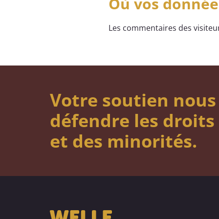
Où vos données
Les commentaires des visiteur
Votre soutien nous
défendre les droit
et des minorités.