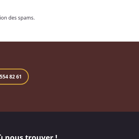
tion des spams.
554 82 61
ù nous trouver !