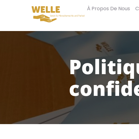
À Propos De Nous
C
Politi
confid