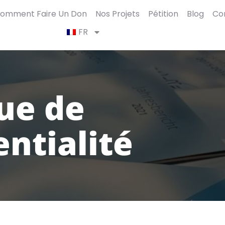
omment Faire Un Don
Nos Projets
Pétition
Blog
Co
FR
que de
entialité