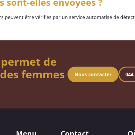
 sont-elles envoyées ?
s peuvent être vérifiés par un service automatisé de détec
 permet de
s des femmes
Nous contacter
044 
Menu
Contact
O