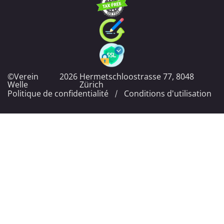
©Verein
2026
Hermetschloostrasse 77, 8048
Welle
Zürich
Politique de confidentialité
Conditions d'utilisation