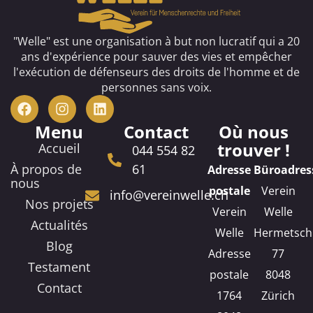
"Welle" est une organisation à but non lucratif qui a 20
ans d'expérience pour sauver des vies et empêcher
l'exécution de défenseurs des droits de l'homme et de
personnes sans voix.
Menu
Contact
Où nous
trouver !
Accueil
044 554 82
À propos de
61
Adresse
Büroadres
nous
postale
Verein
info@vereinwelle.ch
Nos projets
Verein
Welle
Actualités
Welle
Hermetsch
Blog
Adresse
77
Testament
postale
8048
Contact
1764
Zürich