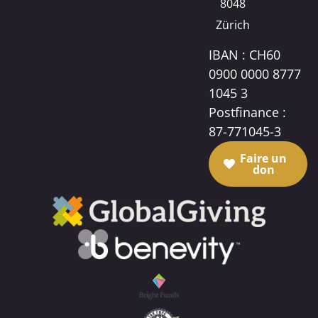
8048
Zürich
IBAN : CH60
0900 0000 8777
1045 3
Postfinance :
87-771045-3
Faire un
don