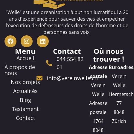
"Welle" est une organisation à but non lucratif qui a 20
ans d'expérience pour sauver des vies et empêcher
l'exécution de défenseurs des droits de l'homme et de
personnes sans voix.
Menu
Contact
Où nous
trouver !
Accueil
044 554 82
À propos de
61
Adresse
Büroadres
nous
postale
Verein
info@vereinwelle.ch
Nos projets
Verein
Welle
Actualités
Welle
Hermetsch
Blog
Adresse
77
Testament
postale
8048
Contact
1764
Zürich
8048