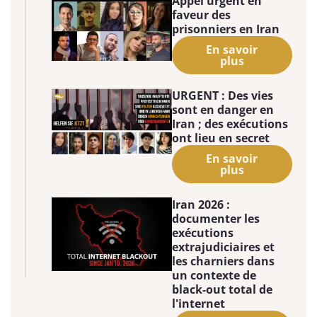
Appel urgent en
faveur des
prisonniers en Iran
En savoir
plus
URGENT : Des vies
sont en danger en
Iran ; des exécutions
ont lieu en secret
En savoir
plus
Iran 2026 :
documenter les
exécutions
extrajudiciaires et
les charniers dans
un contexte de
black-out total de
l'internet