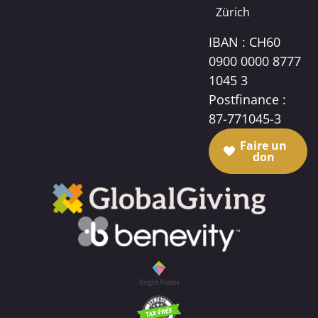
Zürich
IBAN : CH60
0900 0000 8777
1045 3
Postfinance :
87-771045-3
Faire un
don