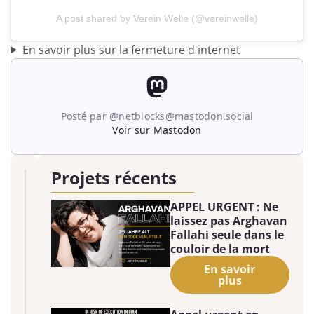
A post shared by Verein Welle (@vereinwelle)
En savoir plus sur la fermeture d'internet
Posté par @netblocks@mastodon.social
Voir sur Mastodon
Projets récents
APPEL URGENT : Ne
laissez pas Arghavan
Fallahi seule dans le
couloir de la mort
En savoir
plus