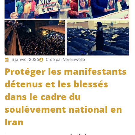
3 janvier 2026
Créé par Vereinwelle
Protéger les manifestants
détenus et les blessés
dans le cadre du
soulèvement national en
Iran