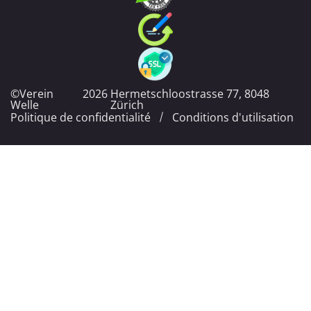
©Verein
2026
Hermetschloostrasse 77, 8048
Welle
Zürich
Politique de confidentialité
Conditions d'utilisation