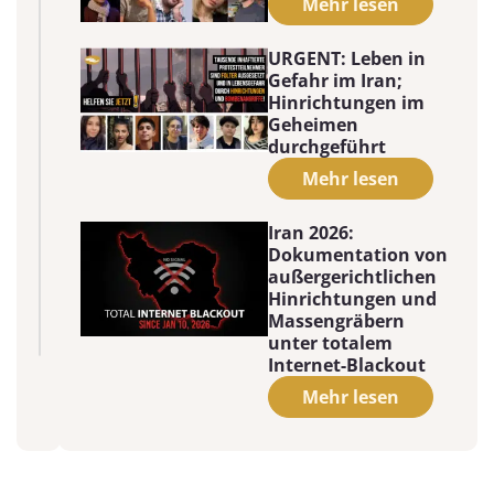
Mehr lesen
URGENT: Leben in
Gefahr im Iran;
Hinrichtungen im
Geheimen
durchgeführt
Mehr lesen
Iran 2026:
Dokumentation von
außergerichtlichen
Hinrichtungen und
Massengräbern
unter totalem
Internet-Blackout
Mehr lesen