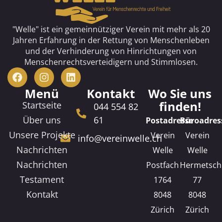
"Welle" ist ein gemeinnütziger Verein mit mehr als 20
Jahren Erfahrung in der Rettung von Menschenleben
und der Verhinderung von Hinrichtungen von
Menschenrechtsverteidigern und Stimmlosen.
Menü
Kontakt
Wo Sie uns
finden!
Startseite
044 554 82
Über uns
61
Postadresse
Büroadres
Unsere Projekte
Verein
Verein
info@vereinwelle.ch
Nachrichten
Welle
Welle
Nachrichten
Postfach
Hermetsch
Testament
1764
77
Kontakt
8048
8048
Zürich
Zürich