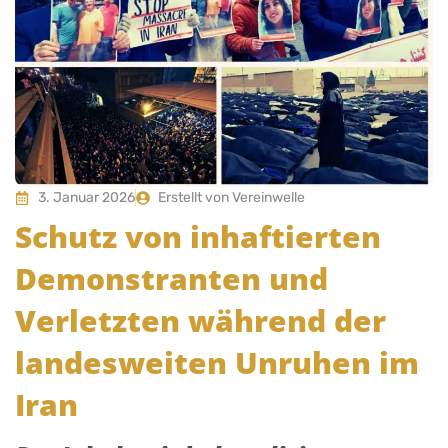
3. Januar 2026
Erstellt von Vereinwelle
Schutz von inhaftierten
Demonstranten und
Verletzten während der
landesweiten Unruhen im
Iran