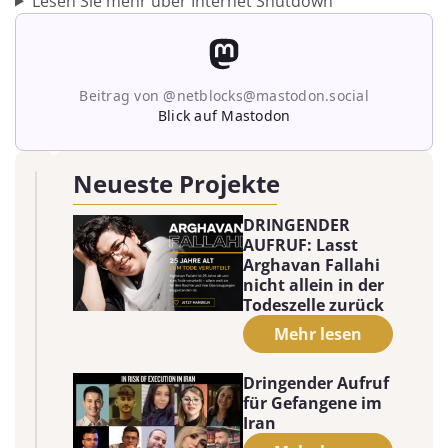
Lesen Sie mehr über Internet Shutdown
Beitrag von @netblocks@mastodon.social
Blick auf Mastodon
Neueste Projekte
DRINGENDER
AUFRUF: Lasst
Arghavan Fallahi
nicht allein in der
Todeszelle zurück
Mehr lesen
Dringender Aufruf
für Gefangene im
Iran