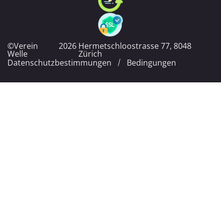
©Verein
2026
Hermetschloostrasse 77, 8048
Welle
Zürich
Datenschutzbestimmungen
Bedingungen