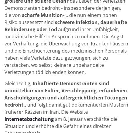
größere und stillere Gefahr
das Leben der verletzten
Demonstranten bedroht - insbesondere derjenigen,
die von
scharfe Munition
-... die nun einem hohen
Risiko ausgesetzt sind
schwere Infektion, dauerhafte
Behinderung oder Tod
aufgrund ihrer Unfähigkeit,
medizinische Hilfe in Anspruch zu nehmen. Die Angst
vor Verhaftung, die Überwachung von Krankenhäusern
und die Einschüchterung des medizinischen Personals
haben viele Verletzte dazu gezwungen, sich zu
verstecken, wo selbst kleinere unbehandelte
Verletzungen tödlich enden können.
Gleichzeitig,
Inhaftierte Demonstranten sind
unmittelbar von Folter, Verschleppung, erfundenen
Anschuldigungen und außergerichtlichen Tötungen
bedroht.
, und folgt damit gut dokumentierten Mustern
früherer Razzien im Iran. Die Website
Internetabschaltung
am 8. Januar verschärfte die
Situation und erhöhte die Gefahr eines direkten