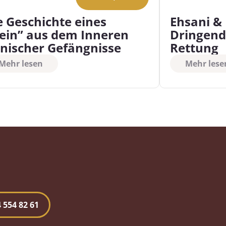
e Geschichte eines
Ehsani &
ein” aus dem Inneren
Dringend
anischer Gefängnisse
Rettung
Mehr lesen
Mehr lese
 554 82 61