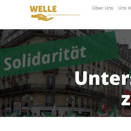
Über Uns
Uns H
Unter
z