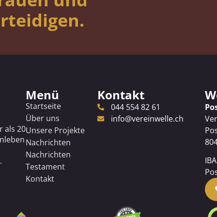
rteidigen.
Menü
Kontakt
Wo
Startseite
044 554 82 61
Po
Über uns
info@vereinwelle.ch
Ver
r als 20
Unsere Projekte
Pos
enleben
804
Nachrichten
Nachrichten
IBA
.
Testament
Pos
Kontakt