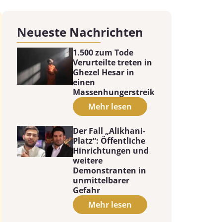
Neueste Nachrichten
1.500 zum Tode
Verurteilte treten in
Ghezel Hesar in
einen
Massenhungerstreik
Mehr lesen
Der Fall „Alikhani-
Platz“: Öffentliche
Hinrichtungen und
weitere
Demonstranten in
unmittelbarer
Gefahr
Mehr lesen