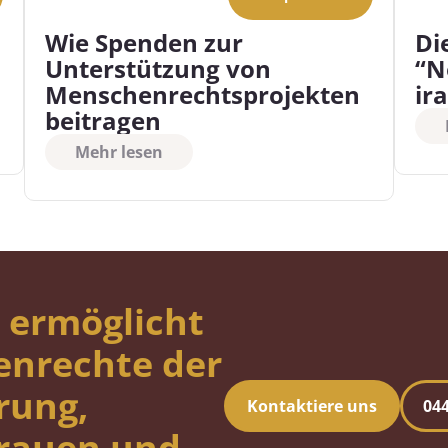
Wie Spenden zur
Di
Unterstützung von
“N
Menschenrechtsprojekten
ir
beitragen
Mehr lesen
 ermöglicht
enrechte der
rung,
Kontaktiere uns
044
Frauen und