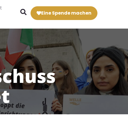
t
Eine Spende machen
schuss
et