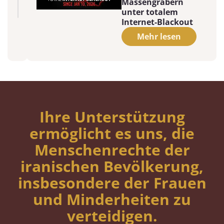
Massengräbern
unter totalem
Internet-Blackout
Mehr lesen
Ihre Unterstützung
ermöglicht es uns, die
Menschenrechte der
iranischen Bevölkerung,
insbesondere der Frauen
und Minderheiten zu
verteidigen.