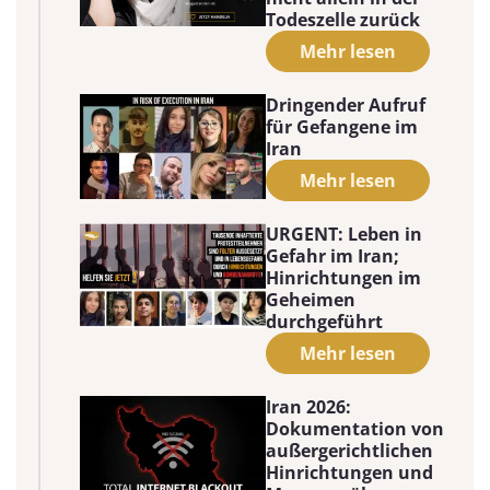
Todeszelle zurück
Mehr lesen
Dringender Aufruf
für Gefangene im
Iran
Mehr lesen
URGENT: Leben in
Gefahr im Iran;
Hinrichtungen im
Geheimen
durchgeführt
Mehr lesen
Iran 2026:
Dokumentation von
außergerichtlichen
Hinrichtungen und