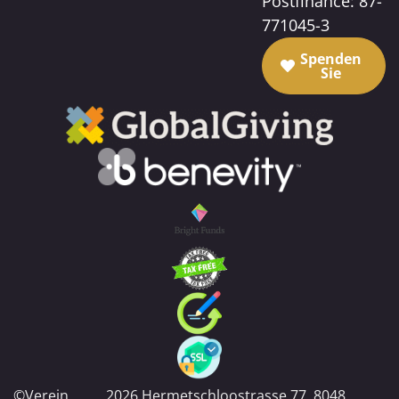
Postfinance: 87-
771045-3
Spenden
Sie
©Verein
2026
Hermetschloostrasse 77, 8048