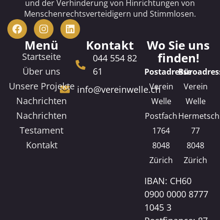
und der Verhinderung von Hinrichtungen von
Menschenrechtsverteidigern und Stimmlosen.
Menü
Kontakt
Wo Sie uns
finden!
Startseite
044 554 82
Über uns
61
Postadresse
Büroadres
Unsere Projekte
Verein
Verein
info@vereinwelle.ch
Nachrichten
Welle
Welle
Nachrichten
Postfach
Hermetsch
Testament
1764
77
Kontakt
8048
8048
Zürich
Zürich
IBAN: CH60
0900 0000 8777
1045 3