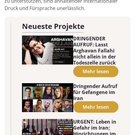
zu unterstützen, sind anhaltender internationaler
Druck und Fürsprache unerlässlich.
Neueste Projekte
DRINGENDER
AUFRUF: Lasst
Arghavan Fallahi
nicht allein in der
Todeszelle zurück
Mehr lesen
Dringender Aufruf
für Gefangene im
Iran
Mehr lesen
URGENT: Leben in
Gefahr im Iran;
Hinrichtungen im