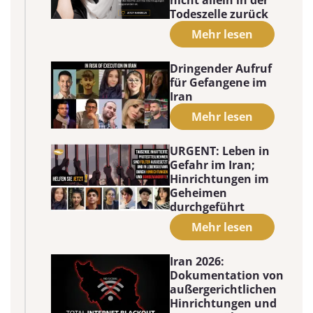
nicht allein in der
Todeszelle zurück
Mehr lesen
Dringender Aufruf
für Gefangene im
Iran
Mehr lesen
URGENT: Leben in
Gefahr im Iran;
Hinrichtungen im
Geheimen
durchgeführt
Mehr lesen
Iran 2026:
Dokumentation von
außergerichtlichen
Hinrichtungen und