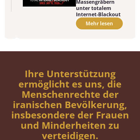
Massengräbern
unter totalem
Internet-Blackout
Mehr lesen
Ihre Unterstützung
ermöglicht es uns, die
Menschenrechte der
iranischen Bevölkerung,
insbesondere der Frauen
und Minderheiten zu
verteidigen.