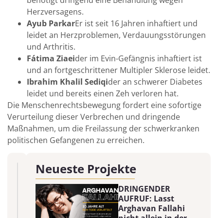
benötigt dringend eine Behandlung wegen
Herzversagens.
Ayub Parkar
Er ist seit 16 Jahren inhaftiert und
leidet an Herzproblemen, Verdauungsstörungen
und Arthritis.
Fátima Ziaei
der im Evin-Gefängnis inhaftiert ist
und an fortgeschrittener Multipler Sklerose leidet.
Ibrahim Khalil Sediqi
der an schwerer Diabetes
leidet und bereits einen Zeh verloren hat.
Die Menschenrechtsbewegung fordert eine sofortige
Verurteilung dieser Verbrechen und dringende
Maßnahmen, um die Freilassung der schwerkranken
politischen Gefangenen zu erreichen.
Neueste Projekte
DRINGENDER
AUFRUF: Lasst
Arghavan Fallahi