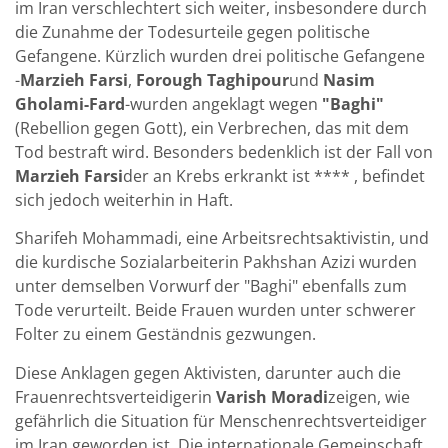
im Iran verschlechtert sich weiter, insbesondere durch
die Zunahme der Todesurteile gegen politische
Gefangene. Kürzlich wurden drei politische Gefangene
-
Marzieh Farsi
,
Forough Taghipour
und
Nasim
Gholami-Fard
-wurden angeklagt wegen
"Baghi"
(Rebellion gegen Gott), ein Verbrechen, das mit dem
Tod bestraft wird. Besonders bedenklich ist der Fall von
Marzieh Farsi
der an Krebs erkrankt ist **** , befindet
sich jedoch weiterhin in Haft.
Sharifeh Mohammadi, eine Arbeitsrechtsaktivistin, und
die kurdische Sozialarbeiterin Pakhshan Azizi wurden
unter demselben Vorwurf der "Baghi" ebenfalls zum
Tode verurteilt. Beide Frauen wurden unter schwerer
Folter zu einem Geständnis gezwungen.
Diese Anklagen gegen Aktivisten, darunter auch die
Frauenrechtsverteidigerin
Varish Moradi
zeigen, wie
gefährlich die Situation für Menschenrechtsverteidiger
im Iran geworden ist. Die internationale Gemeinschaft