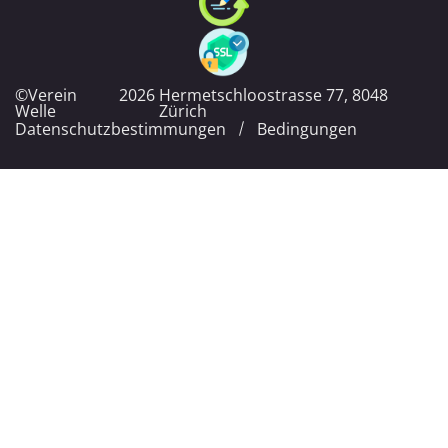
©Verein
2026
Hermetschloostrasse 77, 8048
Welle
Zürich
Datenschutzbestimmungen
Bedingungen