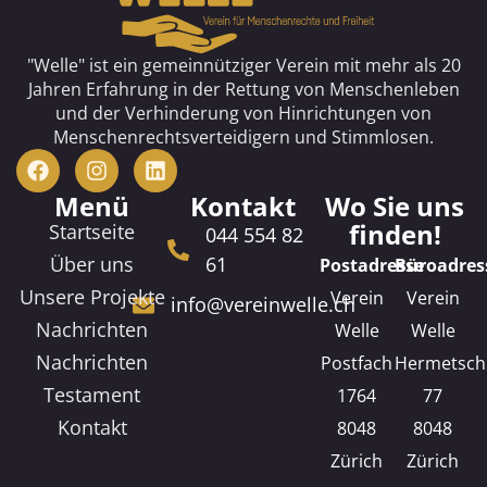
"Welle" ist ein gemeinnütziger Verein mit mehr als 20
Jahren Erfahrung in der Rettung von Menschenleben
und der Verhinderung von Hinrichtungen von
Menschenrechtsverteidigern und Stimmlosen.
Menü
Kontakt
Wo Sie uns
finden!
Startseite
044 554 82
Über uns
61
Postadresse
Büroadres
Unsere Projekte
Verein
Verein
info@vereinwelle.ch
Nachrichten
Welle
Welle
Nachrichten
Postfach
Hermetsch
Testament
1764
77
Kontakt
8048
8048
Zürich
Zürich