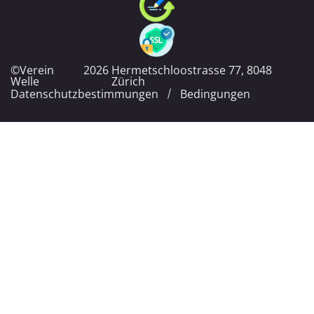
©Verein
2026
Hermetschloostrasse 77, 8048
Welle
Zürich
Datenschutzbestimmungen
Bedingungen