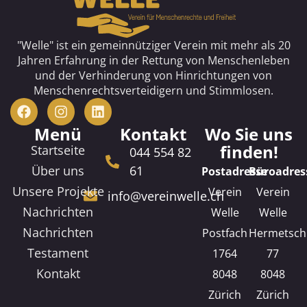
"Welle" ist ein gemeinnütziger Verein mit mehr als 20
Jahren Erfahrung in der Rettung von Menschenleben
und der Verhinderung von Hinrichtungen von
Menschenrechtsverteidigern und Stimmlosen.
Menü
Kontakt
Wo Sie uns
finden!
Startseite
044 554 82
Über uns
61
Postadresse
Büroadres
Unsere Projekte
Verein
Verein
info@vereinwelle.ch
Nachrichten
Welle
Welle
Nachrichten
Postfach
Hermetsch
Testament
1764
77
Kontakt
8048
8048
Zürich
Zürich