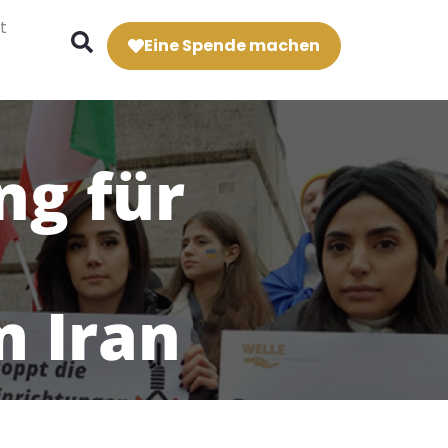
t
Eine Spende machen
g für
 Iran