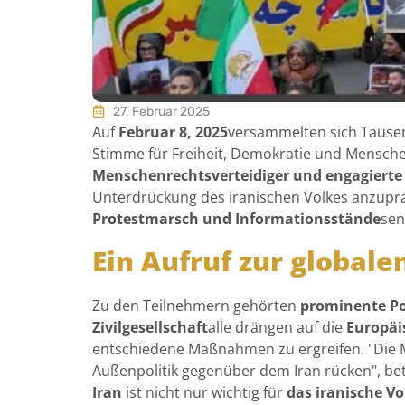
27. Februar 2025
Auf
Februar 8, 2025
versammelten sich Tause
Stimme für Freiheit, Demokratie und Mensche
Menschenrechtsverteidiger und engagierte 
Unterdrückung des iranischen Volkes anzupr
Protestmarsch und Informationsstände
sen
Ein Aufruf zur globalen
Zu den Teilnehmern gehörten
prominente Po
Zivilgesellschaft
alle drängen auf die
Europäi
entschiedene Maßnahmen zu ergreifen. "Die 
Außenpolitik gegenüber dem Iran rücken", be
Iran
ist nicht nur wichtig für
das iranische Vo