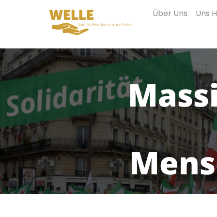
Über Uns
Uns H
Mass
Mens