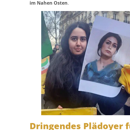
im Nahen Osten
.
Dringendes Plädoyer f