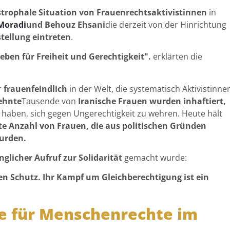
strophale Situation von Frauenrechtsaktivistinnen
in
Moradi
und Behouz Ehsani
die derzeit von der Hinrichtung
hstellung eintreten
.
eben für Freiheit und Gerechtigkeit".
erklärten die
r
frauenfeindlich
in der Welt, die systematisch Aktivistinne
ehnte
Tausende von
Iranische Frauen wurden inhaftiert,
t haben, sich gegen Ungerechtigkeit zu wehren. Heute hält
te Anzahl von Frauen, die aus politischen Gründen
wurden.
nglicher Aufruf zur Solidarität
gemacht wurde:
en Schutz. Ihr Kampf um Gleichberechtigung ist ein
e für Menschenrechte im