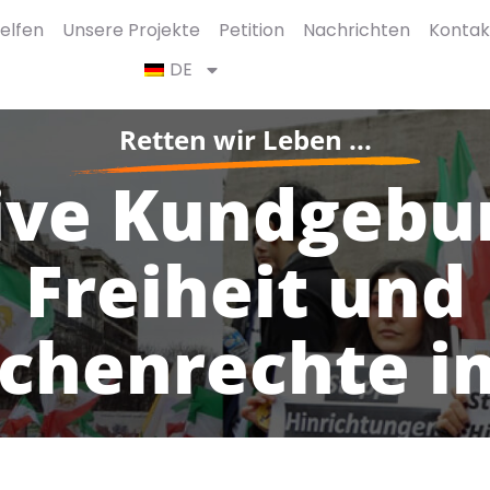
elfen
Unsere Projekte
Petition
Nachrichten
Kontak
DE
Retten wir Leben ...
ive Kundgebun
Freiheit und
chenrechte im