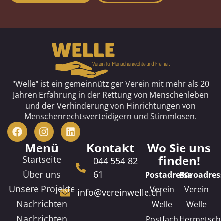
"Welle" ist ein gemeinnütziger Verein mit mehr als 20
Jahren Erfahrung in der Rettung von Menschenleben
und der Verhinderung von Hinrichtungen von
Menschenrechtsverteidigern und Stimmlosen.
Menü
Kontakt
Wo Sie uns
finden!
Startseite
044 554 82
Über uns
61
Postadresse
Büroadres
Unsere Projekte
Verein
Verein
info@vereinwelle.ch
Nachrichten
Welle
Welle
Nachrichten
Postfach
Hermetsch