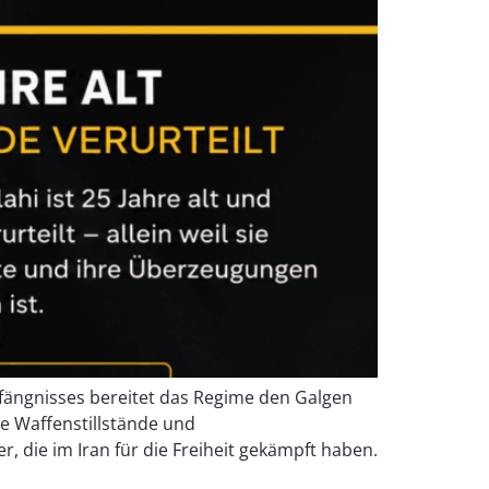
ängnisses bereitet das Regime den Galgen
e Waffenstillstände und
 die im Iran für die Freiheit gekämpft haben.