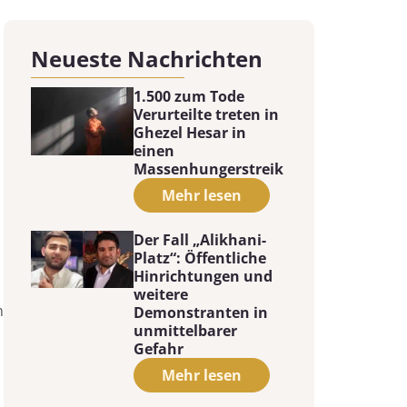
Neueste Nachrichten
1.500 zum Tode
Verurteilte treten in
Ghezel Hesar in
einen
Massenhungerstreik
Mehr lesen
Der Fall „Alikhani-
Platz“: Öffentliche
Hinrichtungen und
weitere
m
Demonstranten in
unmittelbarer
Gefahr
Mehr lesen