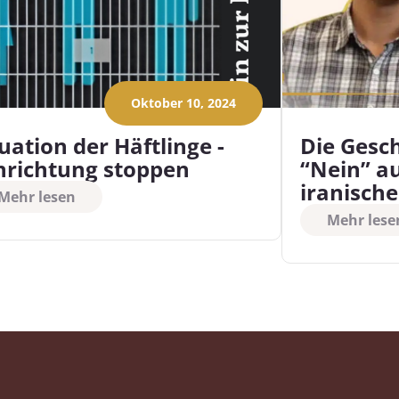
Oktober 10, 2024
tuation der Häftlinge -
Die Gesch
nrichtung stoppen
“Nein” a
iranisch
Mehr lesen
Mehr lese