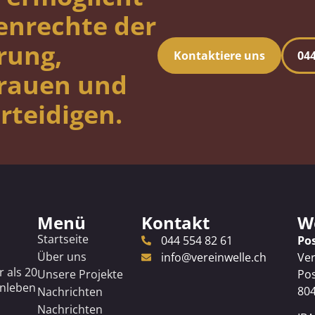
enrechte der
rung,
Kontaktiere uns
044
Frauen und
rteidigen.
Menü
Kontakt
Wo
Startseite
044 554 82 61
Po
Über uns
info@vereinwelle.ch
Ver
r als 20
Unsere Projekte
Pos
enleben
804
Nachrichten
Nachrichten