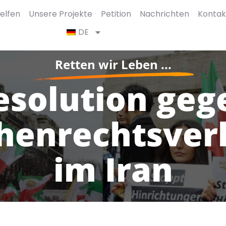
elfen
Unsere Projekte
Petition
Nachrichten
Kontak
DE
Retten wir Leben ...
esolution geg
henrechtsver
im Iran