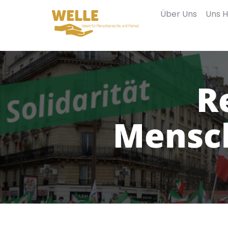
Über Uns
Uns H
R
Mensc