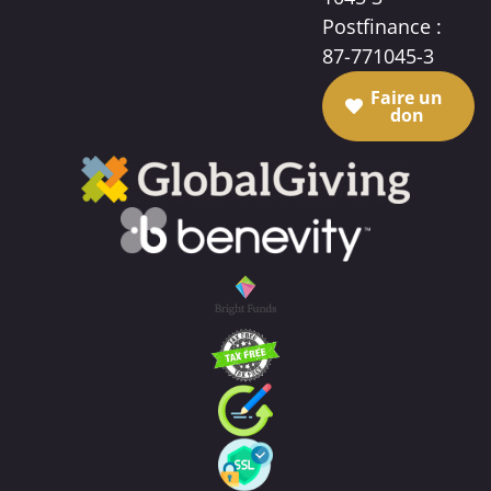
Postfinance :
87-771045-3
Faire un
don