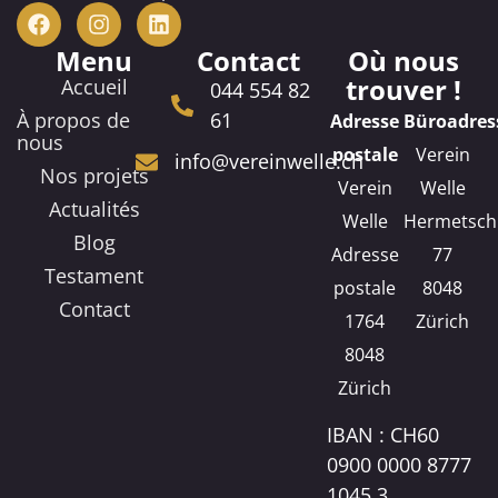
Menu
Contact
Où nous
trouver !
Accueil
044 554 82
À propos de
61
Adresse
Büroadres
nous
postale
Verein
info@vereinwelle.ch
Nos projets
Verein
Welle
Actualités
Welle
Hermetsch
Blog
Adresse
77
Testament
postale
8048
Contact
1764
Zürich
8048
Zürich
IBAN : CH60
0900 0000 8777
1045 3