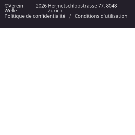
©Verein
2026
Hermetschloostrasse 77, 8048
Welle
Zürich
Politique de confidentialité
Conditions d'utilisation