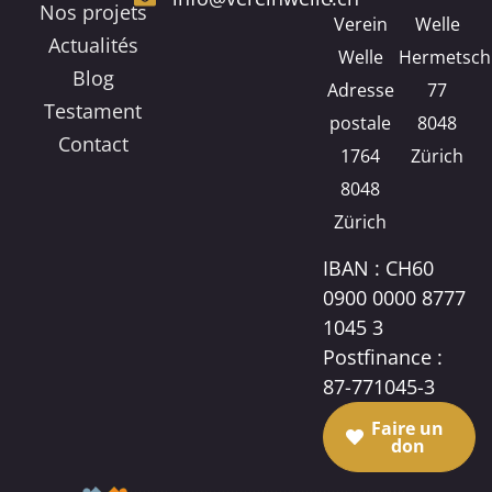
Nos projets
Verein
Welle
Actualités
Welle
Hermetsch
Blog
Adresse
77
Testament
postale
8048
Contact
1764
Zürich
8048
Zürich
IBAN : CH60
0900 0000 8777
1045 3
Postfinance :
87-771045-3
Faire un
don