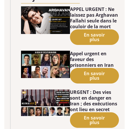
APPEL URGENT : Ne
laissez pas Arghavan
Fallahi seule dans le
couloir de la mort
En savoir
plus
Appel urgent en
faveur des
prisonniers en Iran
En savoir
plus
URGENT : Des vies
sont en danger en
Iran ; des exécutions
ont lieu en secret
En savoir
plus