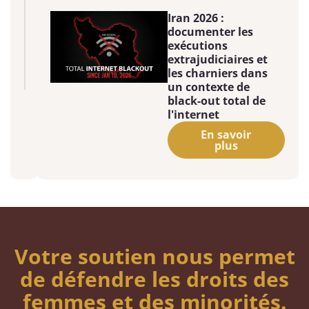
Iran 2026 :
documenter les
exécutions
extrajudiciaires et
les charniers dans
un contexte de
black-out total de
l'internet
En savoir
plus
Votre soutien nous permet
de défendre les droits des
femmes et des minorités.