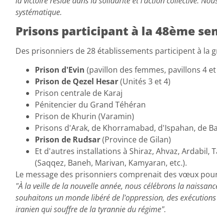
la victoire réside dans la solidarité et l'action collective. 
systématique.
Prisons participant à la 48ème s
Des prisonniers de 28 établissements participent à la g
Prison d'Evin
(pavillon des femmes, pavillons 4 et
Prison de Qezel Hesar
(Unités 3 et 4)
Prison centrale de Karaj
Pénitencier du Grand Téhéran
Prison de Khurin (Varamin)
Prisons d'Arak, de Khorramabad, d'Ispahan, de 
Prison de Rudsar
(Province de Gilan)
Et d'autres installations à Shiraz, Ahvaz, Ardabil,
(Saqqez, Baneh, Marivan, Kamyaran, etc.).
Le message des prisonniers comprenait des vœux pour 
"À la veille de la nouvelle année, nous célébrons la naissance
souhaitons un monde libéré de l'oppression, des exécutions e
iranien qui souffre de la tyrannie du régime".