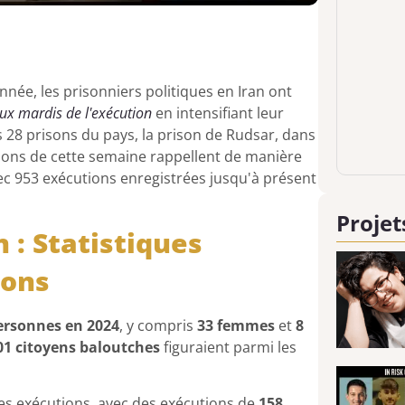
nnée, les prisonniers politiques en Iran ont
ux mardis de l'exécution
en intensifiant leur
s 28 prisons du pays, la prison de Rudsar, dans
ctions de cette semaine rappellent de manière
vec 953 exécutions enregistrées jusqu'à présent
Projet
 : Statistiques
ions
ersonnes en 2024
, y compris
33 femmes
et
8
01 citoyens baloutches
figuraient parmi les
des exécutions, avec des exécutions de
158