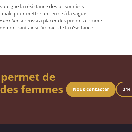
souligne la résistance des prisonniers
tionale pour mettre un terme à la vague
'exécution
a réussi à placer des prisons comme
 démontrant ainsi l'impact de la résistance
 permet de
s des femmes
Nous contacter
044 