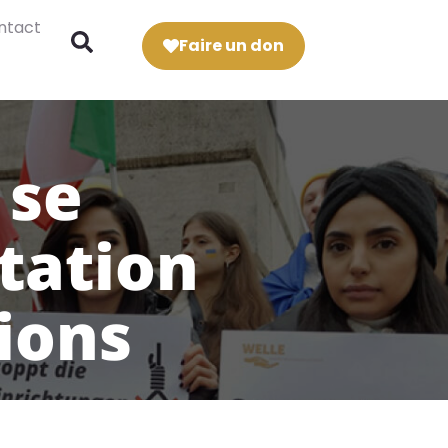
ntact
Faire un don
 se
station
ions