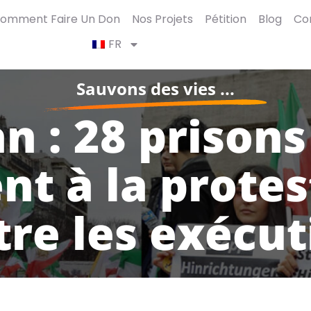
omment Faire Un Don
Nos Projets
Pétition
Blog
Co
FR
Sauvons des vies ...
an : 28 prisons
nt à la prote
tre les exécut