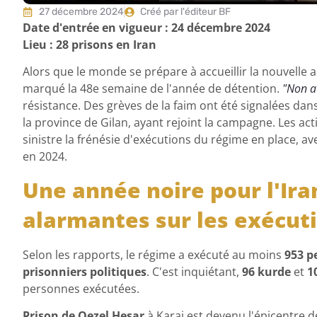
27 décembre 2024
Créé par l'éditeur BF
Date d'entrée en vigueur : 24 décembre 2024
Lieu : 28 prisons en Iran
Alors que le monde se prépare à accueillir la nouvelle a
marqué la 48e semaine de l'année de détention.
"Non a
résistance. Des grèves de la faim ont été signalées dan
la province de Gilan, ayant rejoint la campagne. Les a
sinistre la frénésie d'exécutions du régime en place, a
en 2024.
Une année noire pour l'Iran
alarmantes sur les exécut
Selon les rapports, le régime a exécuté au moins
953 p
prisonniers politiques
. C'est inquiétant,
96 kurde
et
1
personnes exécutées.
Prison de Qezel Hesar
à Karaj est devenu l'épicentre 