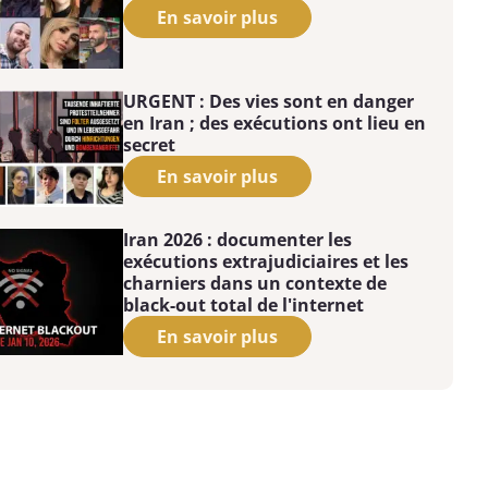
En savoir plus
URGENT : Des vies sont en danger
en Iran ; des exécutions ont lieu en
secret
En savoir plus
Iran 2026 : documenter les
exécutions extrajudiciaires et les
charniers dans un contexte de
black-out total de l'internet
En savoir plus