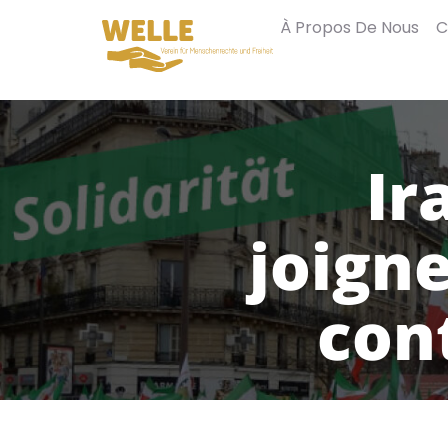
À Propos De Nous
C
Ir
joigne
con