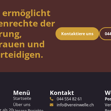
 ermöglicht
enrechte der
rung,
Kontaktiere uns
044
Frauen und
rteidigen.
Menü
Kontakt
Wo
Startseite
044 554 82 61
Po
Über uns
info@vereinwelle.ch
Ver
r als 20
Unsere Projekte
Pos