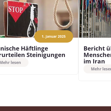
1. Januar 2025
anische Häftlinge
Bericht ü
rurteilen Steinigungen
Menschen
im Iran
Mehr lesen
Mehr lese