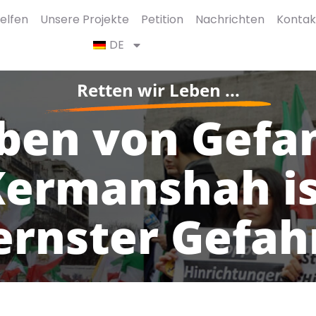
elfen
Unsere Projekte
Petition
Nachrichten
Kontak
DE
Retten wir Leben ...
ben von Gefa
Kermanshah is
ernster Gefah