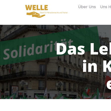
Über Uns
Uns H
Das Le
in 