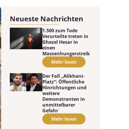
Neueste Nachrichten
1.500 zum Tode
Verurteilte treten in
Ghezel Hesar in
einen
Massenhungerstreik
Mehr lesen
Der Fall „Alikhani-
Platz“: Öffentliche
Hinrichtungen und
weitere
Demonstranten in
unmittelbarer
Gefahr
Mehr lesen