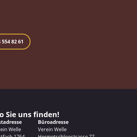
 554 82 61
 Sie uns finden!
stadresse
Büroadresse
ein Welle
Verein Welle
tfach 1764
Hermetschloostrasse 77